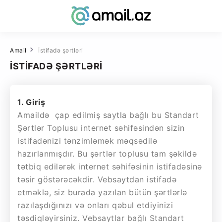
Amail
İstifadə şərtləri
İSTİFADƏ ŞƏRTLƏRİ
1. Giriş
Amaildə çap edilmiş saytla bağlı bu Standart
Şərtlər Toplusu internet səhifəsindən sizin
istifadənizi tənzimləmək məqsədilə
hazırlanmışdır. Bu şərtlər toplusu tam şəkildə
tətbiq edilərək internet səhifəsinin istifadəsinə
təsir göstərəcəkdir. Vebsaytdan istifadə
etməklə, siz burada yazılan bütün şərtlərlə
razılaşdığınızı və onları qəbul etdiyinizi
təsdiqləyirsiniz. Vebsaytlar bağlı Standart