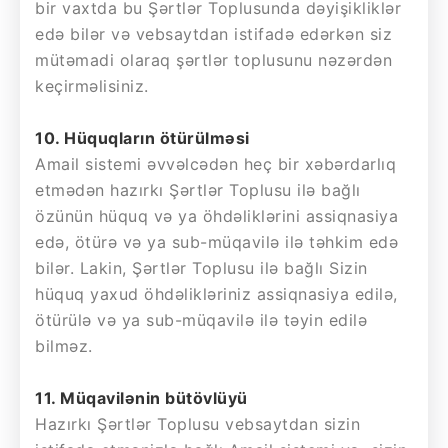
bir vaxtda bu Şərtlər Toplusunda dəyişikliklər
edə bilər və vebsaytdan istifadə edərkən siz
mütəmadi olaraq şərtlər toplusunu nəzərdən
keçirməlisiniz.
10. Hüquqların ötürülməsi
Amail sistemi əvvəlcədən heç bir xəbərdarlıq
etmədən hazırkı Şərtlər Toplusu ilə bağlı
özünün hüquq və ya öhdəliklərini assiqnasiya
edə, ötürə və ya sub-müqavilə ilə təhkim edə
bilər. Lakin, Şərtlər Toplusu ilə bağlı Sizin
hüquq yaxud öhdəlikləriniz assiqnasiya edilə,
ötürülə və ya sub-müqavilə ilə təyin edilə
bilməz.
11. Müqavilənin bütövlüyü
Hazırkı Şərtlər Toplusu vebsaytdan sizin