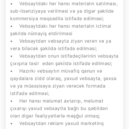
• Vebsaytdakı hər hansı materialın satılması,
sub-lisenziyaya verilməsi və ya digər şəkildə
kommersiya məqsədilə istifadə edilməsi;
• Vebsaytdakı hər hansı materialın ictimai
şəkildə nümayiş etdirilməsi
• Vebsaytdan vebsayta ziyan verən və ya
verə biləcək şəkildə istifadə edilməsi;
• Vebsaytdan onun istifadəçilərinin vebsayta
çıxışına təsir edən şəkildə istifadə edilməsi;
• Hazırkı vebsaytın müvafiq qanun və
qaydalara zidd olaraq, yaxud vebsayta, şəxsə
və ya müəssisəyə ziyan verəcək formada
istifadə edilməsi;
• Hər hansı məlumat axtarışı, məlumat
çıxarışı yaxud vebsaytla bağlı bu qəbildən
olan digər fəaliyyətlərlə məşğul olmaq;
• Vebsaytdan reklam yaxud marketinq