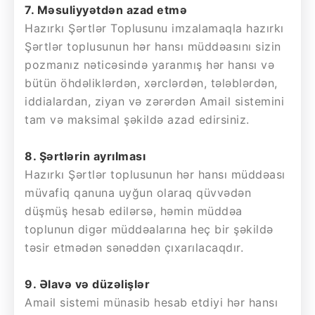
7. Məsuliyyətdən azad etmə
Hazırkı Şərtlər Toplusunu imzalamaqla hazırkı
Şərtlər toplusunun hər hansı müddəasını sizin
pozmanız nəticəsində yaranmış hər hansı və
bütün öhdəliklərdən, xərclərdən, tələblərdən,
iddialardan, ziyan və zərərdən Amail sistemini
tam və maksimal şəkildə azad edirsiniz.
8. Şərtlərin ayrılması
Hazırkı Şərtlər toplusunun hər hansı müddəası
müvafiq qanuna uyğun olaraq qüvvədən
düşmüş hesab edilərsə, həmin müddəa
toplunun digər müddəalarına heç bir şəkildə
təsir etmədən sənəddən çıxarılacaqdır.
9. Əlavə və düzəlişlər
Amail sistemi münasib hesab etdiyi hər hansı