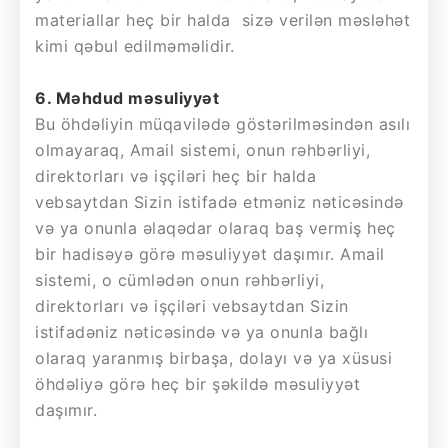
materiallar heç bir halda sizə verilən məsləhət
kimi qəbul edilməməlidir.
6. Məhdud məsuliyyət
Bu öhdəliyin müqavilədə göstərilməsindən asılı
olmayaraq, Amail sistemi, onun rəhbərliyi,
direktorları və işçiləri heç bir halda
vebsaytdan Sizin istifadə etməniz nəticəsində
və ya onunla əlaqədar olaraq baş vermiş heç
bir hadisəyə görə məsuliyyət daşımır. Amail
sistemi, o cümlədən onun rəhbərliyi,
direktorları və işçiləri vebsaytdan Sizin
istifadəniz nəticəsində və ya onunla bağlı
olaraq yaranmış birbaşa, dolayı və ya xüsusi
öhdəliyə görə heç bir şəkildə məsuliyyət
daşımır.