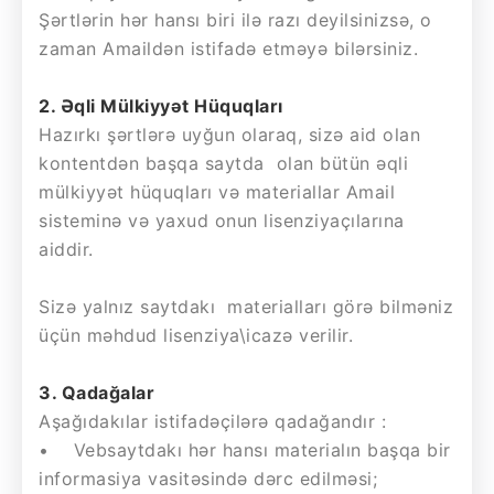
Şərtlərin hər hansı biri ilə razı deyilsinizsə, o
zaman Amaildən istifadə etməyə bilərsiniz.
2. Əqli Mülkiyyət Hüquqları
Hazırkı şərtlərə uyğun olaraq, sizə aid olan
kontentdən başqa saytda olan bütün əqli
mülkiyyət hüquqları və materiallar Amail
sisteminə və yaxud onun lisenziyaçılarına
aiddir.
Sizə yalnız saytdakı materialları görə bilməniz
üçün məhdud lisenziya\icazə verilir.
3. Qadağalar
Aşağıdakılar istifadəçilərə qadağandır :
• Vebsaytdakı hər hansı materialın başqa bir
informasiya vasitəsində dərc edilməsi;