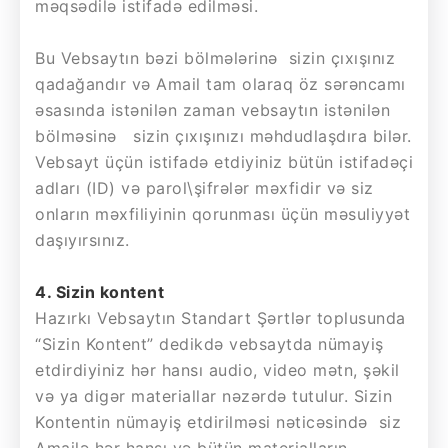
məqsədilə istifadə edilməsi.
Bu Vebsaytın bəzi bölmələrinə sizin çıxışınız
qadağandır və Amail tam olaraq öz sərəncamı
əsasında istənilən zaman vebsaytın istənilən
bölməsinə sizin çıxışınızı məhdudlaşdıra bilər.
Vebsayt üçün istifadə etdiyiniz bütün istifadəçi
adları (ID) və parol\şifrələr məxfidir və siz
onların məxfiliyinin qorunması üçün məsuliyyət
daşıyırsınız.
4. Sizin kontent
Hazırkı Vebsaytın Standart Şərtlər toplusunda
“Sizin Kontent” dedikdə vebsaytda nümayiş
etdirdiyiniz hər hansı audio, video mətn, şəkil
və ya digər materiallar nəzərdə tutulur. Sizin
Kontentin nümayiş etdirilməsi nəticəsində siz
Amailə hər hansı və bütün materialların