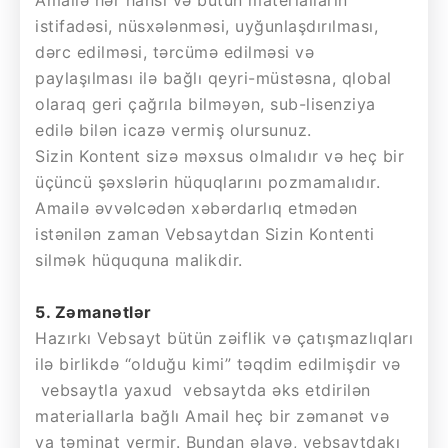
istifadəsi, nüsxələnməsi, uyğunlaşdırılması,
dərc edilməsi, tərcümə edilməsi və
paylaşılması ilə bağlı qeyri-müstəsna, qlobal
olaraq geri çağrıla bilməyən, sub-lisenziya
edilə bilən icazə vermiş olursunuz.
Sizin Kontent sizə məxsus olmalıdır və heç bir
üçüncü şəxslərin hüquqlarını pozmamalıdır.
Amailə əvvəlcədən xəbərdarlıq etmədən
istənilən zaman Vebsaytdan Sizin Kontenti
silmək hüququna malikdir.
5. Zəmanətlər
Hazırkı Vebsayt bütün zəiflik və çatışmazlıqları
ilə birlikdə “olduğu kimi” təqdim edilmişdir və
vebsaytla yaxud vebsaytda əks etdirilən
materiallarla bağlı Amail heç bir zəmanət və
ya təminat vermir. Bundan əlavə, vebsaytdakı