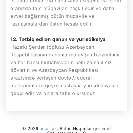
istifadə etmənizlə bağlı Amail sistemi və sizin
aranızda tam müqaviləni təşkil edir və daha
əvvəl bağlanmış bütün müqavilə və
razılaşmalardan üstün hesab edilir.
12. Tətbiq edilən qanun və yurisdiksiya
Hazırkı Şərtlər toplusu Azərbaycan
Respublikasının qanunlarına uyğun tənzimlənir
və hər hansı mübahisələrin həlli zamanı siz
dövlətin və Azərbaycan Respublikası
ərazisində yerləşən dövlət\federal
məhkəmələrin qeyri-müstəsna yurisdiksiyasını
qəbul edir və onlara tabe olursunuz.
© 2026
amail.az
. Bütün Hüquqlar qorunur!
Cari versiya: v1.1.0